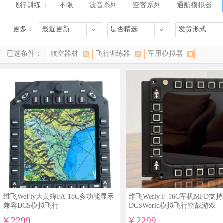
飞行训练
：
不限
波音系列
空客系列
通航模拟器
器
更多：
最近更新
是否精选
发货形式
已选条件：
航空器材
飞行训练器
军用模拟器
维飞WeFly大黄蜂FA-18C多功能显示
维飞Wefly F-16C军机MFD支持
兼容DCS模拟飞行
DCSWorld模拟飞行空战游戏
￥2299
￥2299