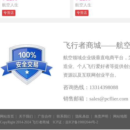
航空人生
航空人生
专营店
专营店
飞行者商城——航
航空领域企业级垂直电商平台，
造业、个人飞行爱好者等提供创
资源以及互联网创业平台。
咨询热线：13314398088
销售邮箱：sales@pcflier.com
网站首页
|
关于我们
|
广告合作
|
联系我们
|
隐私条款
|
免责声明
|
网站地图
CopyRight 2014-2024 飞行者商城
ICP证：吉ICP备19002044号-2